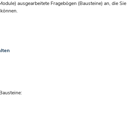
dule) ausgearbeitete Fragebögen (Bausteine) an, die Sie
n können.
alten
Bausteine: