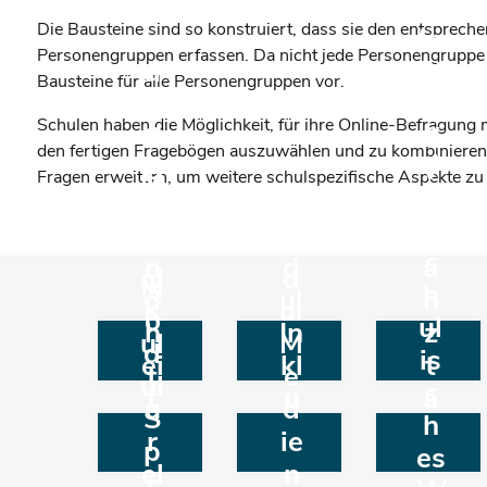
M
ul
Die Bausteine sind so konstruiert, dass sie den entspreche
o
In
Personengruppen erfassen. Da nicht jede Personengruppe Ein
d
kl
Bausteine für alle Personengruppen vor.
M
ul
u
o
Schulen haben die Möglichkeit, für ihre Online-Befragung
G
si
den fertigen Fragebögen auszuwählen und zu kombinieren. 
d
e
v
M
Fragen erweitern, um weitere schulspezifische Aspekte zu
ul
s
M
e
o
M
S
u
o
G
d
o
c
n
d
a
ul
d
M
h
d
ul
n
K
ul
o
ul
h
In
z
ul
M
d
is
ei
kl
t
t
e
ul
c
t
u
a
u
d
S
h
sf
si
g
r
ie
p
es
ö
o
s
el
n
r