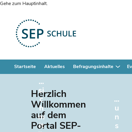
Gehe zum Hauptinhalt.
Startseite
Aktuelles
Befragungsinhalte
Ev
...
si
Herzlich
c
...
Willkommen
h
u
auf dem
m
n
Portal SEP-
it
s