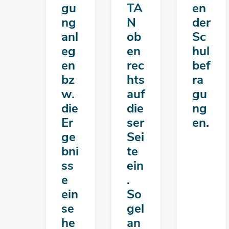
gu
TA
en
ng
N
der
anl
ob
Sc
eg
en
hul
en
rec
bef
bz
hts
ra
w.
auf
gu
die
die
ng
Er
ser
en.
ge
Sei
bni
te
ss
ein
e
.
ein
So
se
gel
he
an