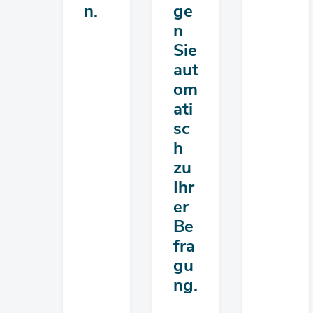
n.
ge
n
Sie
aut
om
ati
sc
h
zu
Ihr
er
Be
fra
gu
ng.