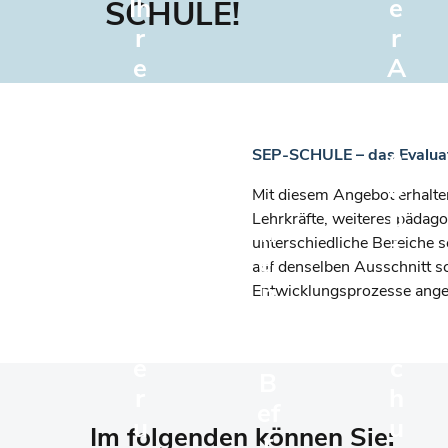
Ih
e
SCHULE!
r
r
e
A
r
n
S
g
c
e
SEP-SCHULE
–
das Evalua
...
h
b
Mit diesem Angebot erhalte
a
ul
o
Lehrkräfte, weiteres pädago
n
n
t
unterschiedliche Bereiche 
ei
auf denselben Ausschnitt 
u
z
n
Entwicklungsprozesse ang
m
u
e
m
S
r
e
c
B
r
h
ef
u
u
Im folgenden können Sie:
r