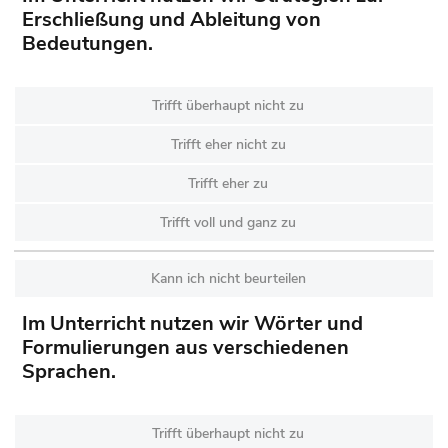
Erschließung und Ableitung von
Bedeutungen.
Trifft überhaupt nicht zu
Trifft eher nicht zu
Trifft eher zu
Trifft voll und ganz zu
Kann ich nicht beurteilen
Im Unterricht nutzen wir Wörter und
Formulierungen aus verschiedenen
Sprachen.
Trifft überhaupt nicht zu