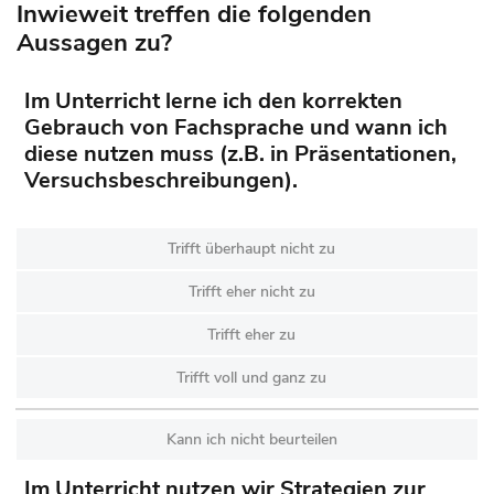
Inwieweit treffen die folgenden
Aussagen zu?
Im Unterricht lerne ich den korrekten
Gebrauch von Fachsprache und wann ich
diese nutzen muss (z.B. in Präsentationen,
Versuchsbeschreibungen).
Trifft überhaupt nicht zu
Trifft eher nicht zu
Trifft eher zu
Trifft voll und ganz zu
Kann ich nicht beurteilen
Im Unterricht nutzen wir Strategien zur