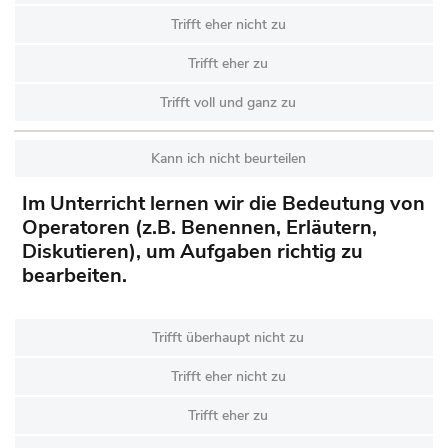
Trifft eher nicht zu
Trifft eher zu
Trifft voll und ganz zu
Kann ich nicht beurteilen
Im Unterricht lernen wir die Bedeutung von
Operatoren (z.B. Benennen, Erläutern,
Diskutieren), um Aufgaben richtig zu
bearbeiten.
Trifft überhaupt nicht zu
Trifft eher nicht zu
Trifft eher zu