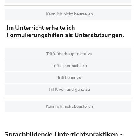
Kann ich nicht beurteilen
Im Unterricht erhalte ich
Formulierungshilfen als Unterstützungen.
Trifft überhaupt nicht zu
Trifft eher nicht zu
Trifft eher zu
Trifft voll und ganz zu
Kann ich nicht beurteilen
Sprachbildende Unterrichtspraktiken -