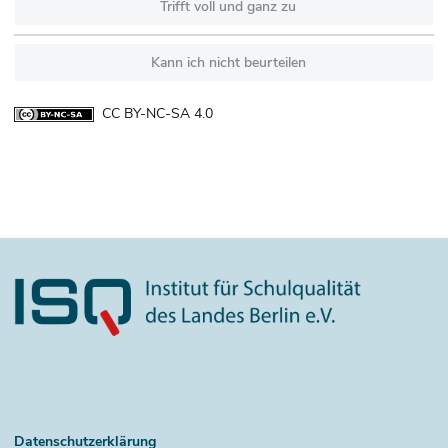
Trifft voll und ganz zu
Kann ich nicht beurteilen
CC BY-NC-SA 4.0
Datenschutzerklärung