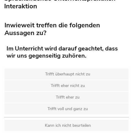
Interaktion
Inwieweit treffen die folgenden
Aussagen zu?
Im Unterricht wird darauf geachtet, dass
wir uns gegenseitig zuhören.
Trifft überhaupt nicht zu
Trifft eher nicht zu
Trifft eher zu
Trifft voll und ganz zu
Kann ich nicht beurteilen