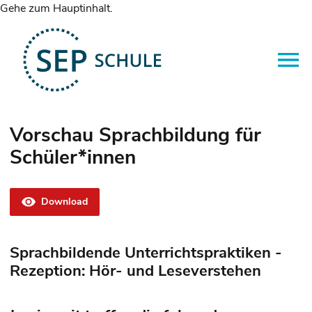
Gehe zum Hauptinhalt.
Vorschau Sprachbildung für
Schüler*innen
Download
Sprachbildende Unterrichtspraktiken -
Rezeption: Hör- und Leseverstehen