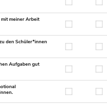
Trifft überhaupt nicht
Tri
 mit meiner Arbeit
Trifft überhaupt nicht
Tri
 zu den Schüler*innen
Trifft überhaupt nicht
Tri
chen Aufgaben gut
Trifft überhaupt nicht
Tri
otional
innen.
Trifft überhaupt nicht
Tri