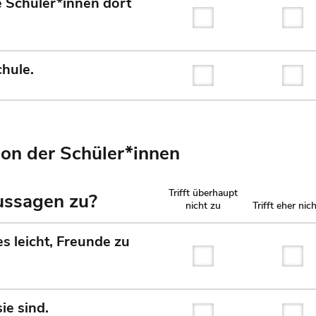
ie Schüler*innen dort
Trifft überhaupt nicht
Tri
chule.
Trifft überhaupt nicht
Tri
on der Schüler*innen
Trifft überhaupt
Aussagen zu?
nicht zu
Trifft eher nic
s leicht, Freunde zu
Trifft überhaupt nicht
Tri
ie sind.