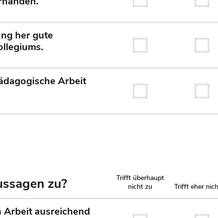
orhanden.
Trifft überhaupt nicht
Tri
ung her gute
ollegiums.
Trifft überhaupt nicht
Tri
pädagogische Arbeit
Trifft überhaupt nicht
Tri
Trifft überhaupt
Aussagen zu?
nicht zu
Trifft eher nic
n Arbeit ausreichend