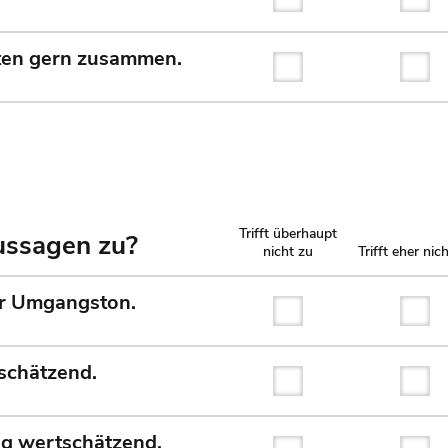
Trifft überhaupt nicht
Tri
iten gern zusammen.
Trifft überhaupt nicht
Tri
Trifft überhaupt
Aussagen zu?
nicht zu
Trifft eher nic
er Umgangston.
Trifft überhaupt nicht
Tri
schätzend.
Trifft überhaupt nicht
Tri
ng wertschätzend.