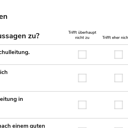
nen
Trifft überhaupt
Aussagen zu?
nicht zu
Trifft eher nic
chulleitung.
Trifft überhaupt nicht
Tri
ich
Trifft überhaupt nicht
Tri
eitung in
Trifft überhaupt nicht
Tri
 nach einem guten