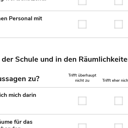
Trifft überhaupt nicht
Tri
en Personal mit
Trifft überhaupt nicht
Tri
 der Schule und in den Räumlichkeit
Trifft überhaupt
Aussagen zu?
nicht zu
Trifft eher nic
ich mich darin
Trifft überhaupt nicht
Tri
äume für das